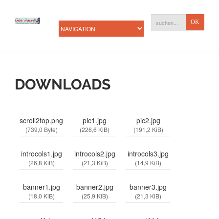
DOWNLOADS
scroll2top.png
pic1.jpg
pic2.jpg
(739,0 Byte)
(226,6 KiB)
(191,2 KiB)
introcols1.jpg
introcols2.jpg
introcols3.jpg
(26,8 KiB)
(21,3 KiB)
(14,9 KiB)
banner1.jpg
banner2.jpg
banner3.jpg
(18,0 KiB)
(25,9 KiB)
(21,3 KiB)