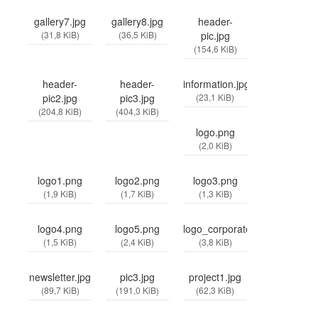
gallery7.jpg
gallery8.jpg
header-
(31,8 KiB)
(36,5 KiB)
pic.jpg
(154,6 KiB)
header-
header-
information.jpg
pic2.jpg
pic3.jpg
(23,1 KiB)
(204,8 KiB)
(404,3 KiB)
logo.png
(2,0 KiB)
logo1.png
logo2.png
logo3.png
(1,9 KiB)
(1,7 KiB)
(1,3 KiB)
logo4.png
logo5.png
logo_corporatetwo.png
(1,5 KiB)
(2,4 KiB)
(3,8 KiB)
newsletter.jpg
pic3.jpg
project1.jpg
(89,7 KiB)
(191,0 KiB)
(62,3 KiB)